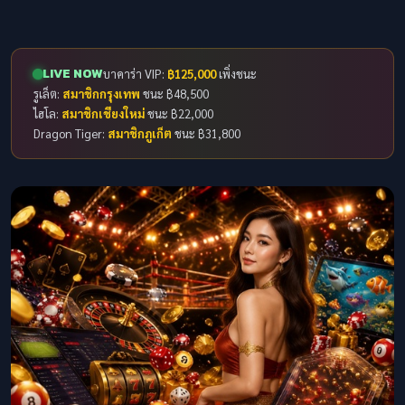
LIVE NOW
บาคาร่า VIP:
฿125,000
เพิ่งชนะ
รูเล็ต:
สมาชิกกรุงเทพ
ชนะ ฿48,500
ไฮโล:
สมาชิกเชียงใหม่
ชนะ ฿22,000
Dragon Tiger:
สมาชิกภูเก็ต
ชนะ ฿31,800