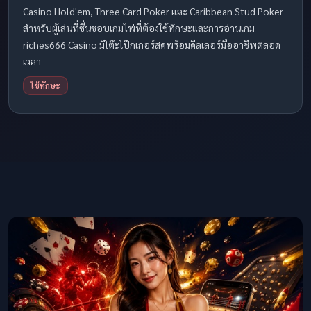
Casino Hold'em, Three Card Poker และ Caribbean Stud Poker
สำหรับผู้เล่นที่ชื่นชอบเกมไพ่ที่ต้องใช้ทักษะและการอ่านเกม
riches666 Casino มีโต๊ะโป๊กเกอร์สดพร้อมดีลเลอร์มืออาชีพตลอด
เวลา
ใช้ทักษะ