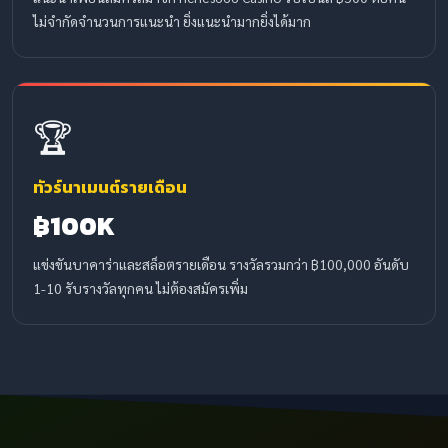
ไม่จำกัดจำนวนการแนะนำ ยิ่งแนะนำมากยิ่งได้มาก
🏆
ทัวร์นาเมนต์รายเดือน
฿100K
แข่งขันบาคาร่าและสล็อตรายเดือน รางวัลรวมกว่า ฿100,000 อันดับ
1-10 รับรางวัลทุกคน ไม่ต้องสมัครเพิ่ม