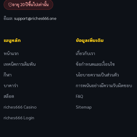
อายุ 20 ปีขึ้นไปเท่านั้น
อีเมล:
support@riches666.one
เมนูหลัก
ข้อมูลเพิ่มเติม
หน้าแรก
เกี่ยวกับเรา
เทคนิคการเดิมพัน
ข้อกำหนดและเงื่อนไข
กีฬา
นโยบายความเป็นส่วนตัว
บาคาร่า
การพนันอย่างมีความรับผิดชอบ
สล็อต
FAQ
riches666 Casino
Sitemap
riches666 Login