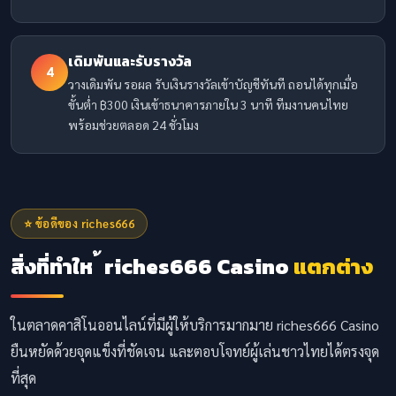
เดิมพันและรับรางวัล
4
วางเดิมพัน รอผล รับเงินรางวัลเข้าบัญชีทันที ถอนได้ทุกเมื่อ
ขั้นต่ำ ฿300 เงินเข้าธนาคารภายใน 3 นาที ทีมงานคนไทย
พร้อมช่วยตลอด 24 ชั่วโมง
⭐ ข้อดีของ riches666
สิ่งที่ทำให ้ riches666 Casino
แตกต่าง
ในตลาดคาสิโนออนไลน์ที่มีผู้ให้บริการมากมาย riches666 Casino
ยืนหยัดด้วยจุดแข็งที่ชัดเจน และตอบโจทย์ผู้เล่นชาวไทยได้ตรงจุด
ที่สุด