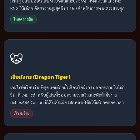
มาในรูปแบบออนไลน์ ที่โปร่งใสและยุติธรรม มีทั้งโต๊ะสดและโต๊ะ
RNG ให้เลือก อัตราจ่ายสูงสุดถึง 1:150 สำหรับการทายตรงสามลูก
ไทยคลาสสิก
🐯
เสือมังกร (Dragon Tiger)
เกมไพ่ที่เรียบง่ายที่สุด แค่เลือกฝั่งเสือหรือมังกร ผลออกภายในไม่กี่
วินาที เหมาะสำหรับผู้เล่นที่ชอบความรวดเร็วและตัดสินใจง่าย
riches666 Casino มีโต๊ะเสือมังกรสดหลายโต๊ะให้เลือกตลอดเวลา
เร็ว & ง่าย